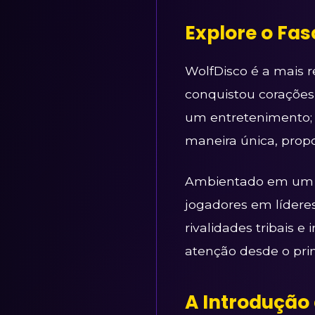
Explore o Fas
WolfDisco é a mais
conquistou corações
um entretenimento; 
maneira única, propo
Ambientado em um un
jogadores em lídere
rivalidades tribais e
atenção desde o pri
A Introdução