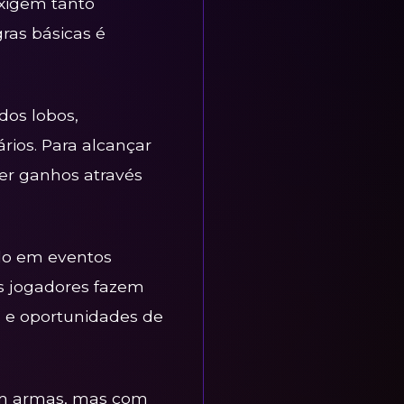
exigem tanto
ras básicas é
dos lobos,
rios. Para alcançar
er ganhos através
do em eventos
os jogadores fazem
s e oportunidades de
om armas, mas com