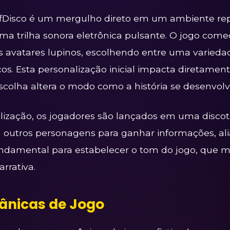
lfDisco é um mergulho direto em um ambiente re
ma trilha sonora eletrônica pulsante. O jogo com
os avatares lupinos, escolhendo entre uma varieda
icos. Esta personalização inicial impacta diretamen
colha altera o modo como a história se desenvolv
lização, os jogadores são lançados em uma discote
 outros personagens para ganhar informações, alia
fundamental para estabelecer o tom do jogo, que 
rrativa.
ânicas de Jogo