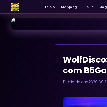
Início
Mahjong
Sic Bo
Jog
WolfDisco
com B5G
Publicado em:
2026-06-2