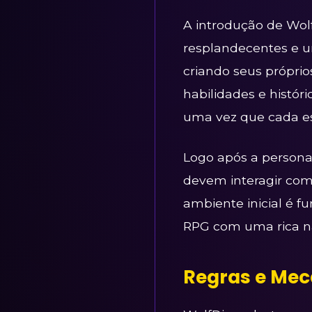
A introdução de Wo
resplandecentes e u
criando seus própri
habilidades e histór
uma vez que cada es
Logo após a persona
devem interagir com
ambiente inicial é 
RPG com uma rica na
Regras e Mec