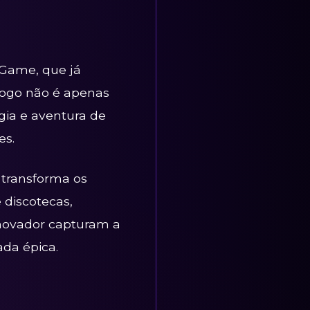
5Game, que já
jogo não é apenas
gia e aventura de
es.
 transforma os
discotecas,
n inovador capturam a
da épica.