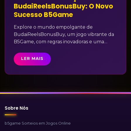
BudaiReelsBonusBuy: O Novo
Sucesso B5Game
Explore o mundo empolgante de
BudaiReelsBonusBuy, um jogo vibrante da
B5Game, com regras inovadoras e uma
jogabilidade instigante.
LER MAIS
Sobre Nós
b5game Sorteios em Jogos Online