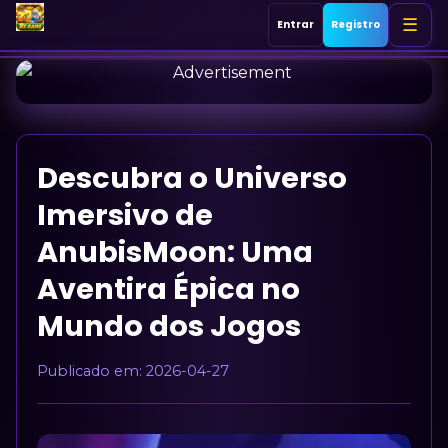
☰
Entrar
Registro
Início
Mahjong
Descubra o Universo
Sic Bo
Imersivo de
AnubisMoon: Uma
Jogos de tabuleiro
Aventira Épica no
Mundo dos Jogos
Jogos de cartas
Publicado em:
2026-04-27
Jogo Responsável
Notícias de Flash