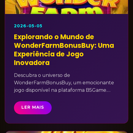
2026-05-05
Explorando o Mundo de
WonderFarmBonusBuy: Uma
Experiência de Jogo
Inovadora
Descubra o universo de
WonderFarmBonusBuy, um emocionante
jogo disponível na plataforma B5Game.
Conheça sua introdução cativante, regras
envolventes e como ele se destaca no
LER MAIS
cenário atual dos jogos online.