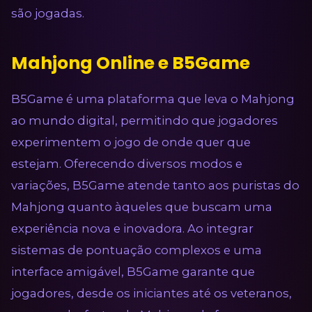
são jogadas.
Mahjong Online e B5Game
B5Game é uma plataforma que leva o Mahjong
ao mundo digital, permitindo que jogadores
experimentem o jogo de onde quer que
estejam. Oferecendo diversos modos e
variações, B5Game atende tanto aos puristas do
Mahjong quanto àqueles que buscam uma
experiência nova e inovadora. Ao integrar
sistemas de pontuação complexos e uma
interface amigável, B5Game garante que
jogadores, desde os iniciantes até os veteranos,