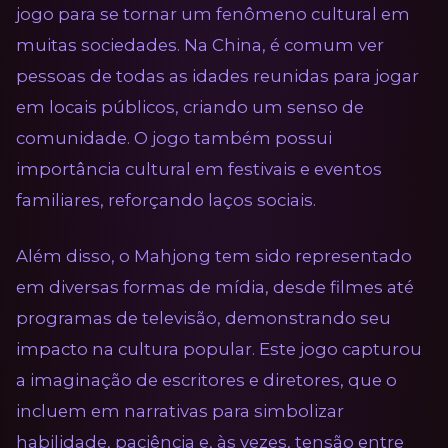
jogo para se tornar um fenômeno cultural em
muitas sociedades. Na China, é comum ver
pessoas de todas as idades reunidas para jogar
em locais públicos, criando um senso de
comunidade. O jogo também possui
importância cultural em festivais e eventos
familiares, reforçando laços sociais.
Além disso, o Mahjong tem sido representado
em diversas formas de mídia, desde filmes até
programas de televisão, demonstrando seu
impacto na cultura popular. Este jogo capturou
a imaginação de escritores e diretores, que o
incluem em narrativas para simbolizar
habilidade, paciência e, às vezes, tensão entre