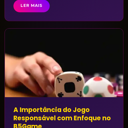
LER MAIS
A Importância do Jogo
Responsável com Enfoque no
B5Game