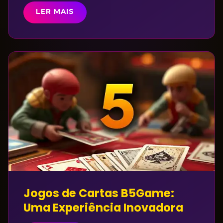
LER MAIS
Jogos de Cartas B5Game:
Uma Experiência Inovadora