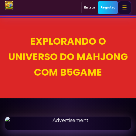
☰
Entrar
Registro
Início
EXPLORANDO O
Mahjong
UNIVERSO DO MAHJONG
Sic Bo
COM B5GAME
Jogos de tabuleiro
Jogos de cartas
Jogo Responsável
Notícias de Flash