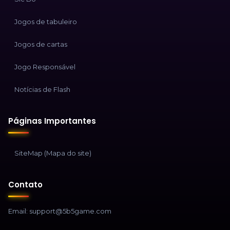
Jogos de tabuleiro
Jogos de cartas
Jogo Responsável
Notícias de Flash
Páginas Importantes
SiteMap (Mapa do site)
Contato
Email: support@5b5game.com