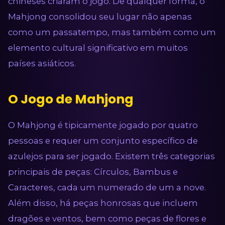
chineses criaram o jogo. De qualquer forma, o
Mahjong consolidou seu lugar não apenas
como um passatempo, mas também como um
elemento cultural significativo em muitos
países asiáticos.
O Jogo de Mahjong
O Mahjong é tipicamente jogado por quatro
pessoas e requer um conjunto específico de
azulejos para ser jogado. Existem três categorias
principais de peças: Círculos, Bambus e
Caracteres, cada um numerado de um a nove.
Além disso, há peças honrosas que incluem
dragões e ventos, bem como peças de flores e