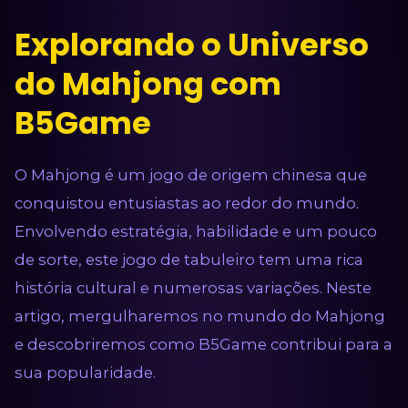
Explorando o Universo
do Mahjong com
B5Game
O Mahjong é um jogo de origem chinesa que
conquistou entusiastas ao redor do mundo.
Envolvendo estratégia, habilidade e um pouco
de sorte, este jogo de tabuleiro tem uma rica
história cultural e numerosas variações. Neste
artigo, mergulharemos no mundo do Mahjong
e descobriremos como B5Game contribui para a
sua popularidade.