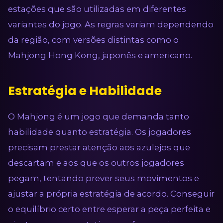
estações que são utilizadas em diferentes
variantes do jogo. As regras variam dependendo
da região, com versões distintas como o
Mahjong Hong Kong, japonês e americano.
Estratégia e Habilidade
O Mahjong é um jogo que demanda tanto
habilidade quanto estratégia. Os jogadores
precisam prestar atenção aos azulejos que
descartam e aos que os outros jogadores
pegam, tentando prever seus movimentos e
ajustar a própria estratégia de acordo. Conseguir
o equilíbrio certo entre esperar a peça perfeita e