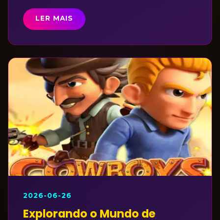
tailandesa.
LER MAIS
2026-06-26
Explorando o Mundo de