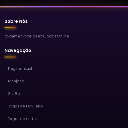
Sobre Nós
b5game Sorteios em Jogos Online
Navegação
Página Inicial
Mahjong
Sic Bo
Jogos de tabuleiro
Jogos de cartas