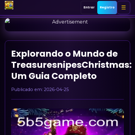
☰
Entrar
Registro
Início
Mahjong
Explorando o Mundo de
Sic Bo
TreasuresnipesChristmas:
Um Guia Completo
Jogos de tabuleiro
Publicado em:
2026-04-25
Jogos de cartas
Jogo Responsável
Notícias de Flash