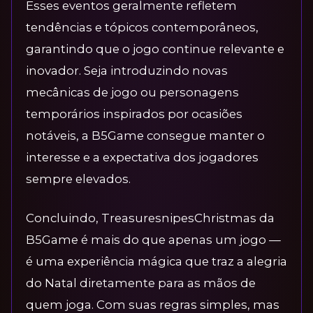
Esses eventos geralmente refletem
tendências e tópicos contemporâneos,
garantindo que o jogo continue relevante e
inovador. Seja introduzindo novas
mecânicas de jogo ou personagens
temporários inspirados por ocasiões
notáveis, a B5Game consegue manter o
interesse e a expectativa dos jogadores
sempre elevados.
Concluindo, TreasuresnipesChristmas da
B5Game é mais do que apenas um jogo —
é uma experiência mágica que traz a alegria
do Natal diretamente para as mãos de
quem joga. Com suas regras simples, mas