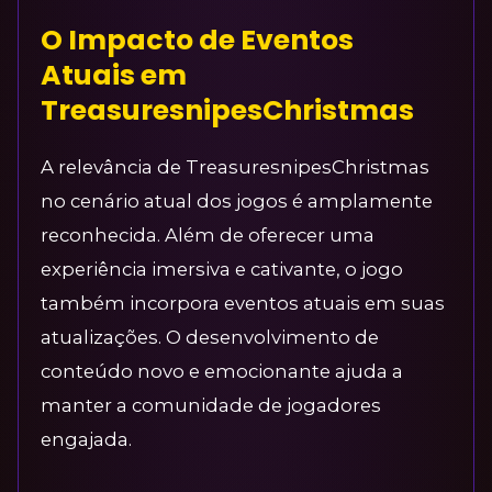
O Impacto de Eventos
Atuais em
TreasuresnipesChristmas
A relevância de TreasuresnipesChristmas
no cenário atual dos jogos é amplamente
reconhecida. Além de oferecer uma
experiência imersiva e cativante, o jogo
também incorpora eventos atuais em suas
atualizações. O desenvolvimento de
conteúdo novo e emocionante ajuda a
manter a comunidade de jogadores
engajada.