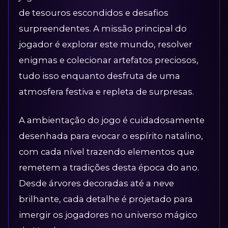
de tesouros escondidos e desafios
surpreendentes. A missão principal do
jogador é explorar este mundo, resolver
enigmas e colecionar artefatos preciosos,
tudo isso enquanto desfruta de uma
atmosfera festiva e repleta de surpresas.
A ambientação do jogo é cuidadosamente
desenhada para evocar o espírito natalino,
com cada nível trazendo elementos que
remetem a tradições desta época do ano.
Desde árvores decoradas até a neve
brilhante, cada detalhe é projetado para
imergir os jogadores no universo mágico