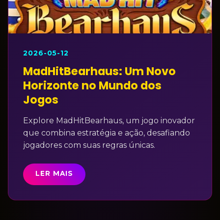
2026-05-12
MadHitBearhaus: Um Novo
Horizonte no Mundo dos
Jogos
Explore MadHitBearhaus, um jogo inovador
que combina estratégia e ação, desafiando
jogadores com suas regras únicas.
LER MAIS