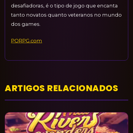
desafiadoras, é o tipo de jogo que encanta
tanto novatos quanto veteranos no mundo
dos games.
PORPG.com
ARTIGOS RELACIONADOS