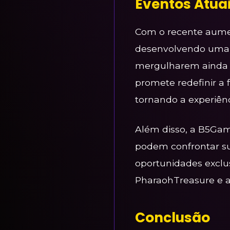
Eventos Atua
Com o recente aumen
desenvolvendo uma a
mergulharem ainda m
promete redefinir a
tornando a experiênc
Além disso, a B5Ga
podem confrontar su
oportunidades exclu
PharaohTreasure e a
Conclusão