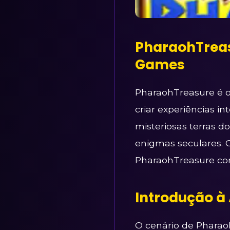
PharaohTreas
Games
PharaohTreasure é 
criar experiências in
misteriosas terras d
enigmas seculares. 
PharaohTreasure con
Introdução à
O cenário de Pharao