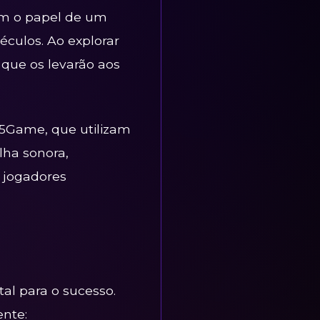
em o papel de um
culos. Ao explorar
 que os levarão aos
B5Game, que utilizam
lha sonora,
s jogadores
l para o sucesso.
ente: