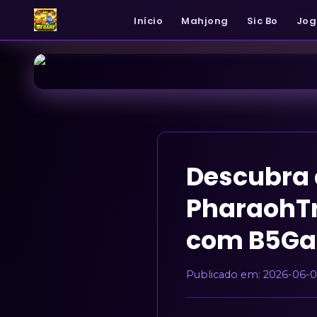
Início
Mahjong
Sic Bo
Jog
Descubra 
PharaohTr
com B5G
Publicado em:
2026-06-0