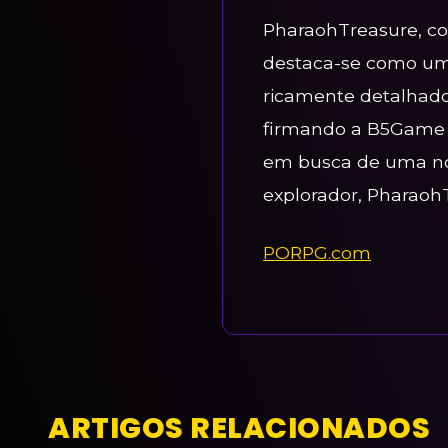
PharaohTreasure, co
destaca-se como um
ricamente detalhado 
firmando a B5Game c
em busca de uma nov
explorador, PharaohT
PORPG.com
ARTIGOS RELACIONADOS