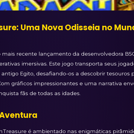
ure: Uma Nova Odisseia no Mun
o mais recente lançamento da desenvolvedora B5
terativas imersivas. Este jogo transporta seus joga
o antigo Egito, desafiando-os a descobrir tesouros
Com gráficos impressionantes e uma narrativa env
quista fãs de todas as idades.
 Aventura
hTreasure é ambientado nas enigmáticas pirâmid