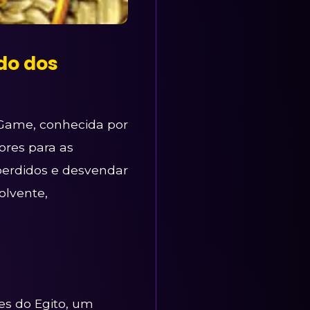
do dos
Game, conhecida por
dores para as
 perdidos e desvendar
olvente,
es do Egito, um