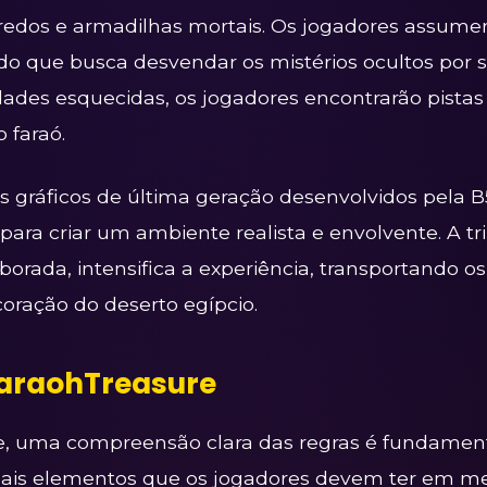
gredos e armadilhas mortais. Os jogadores assum
o que busca desvendar os mistérios ocultos por sé
ades esquecidas, os jogadores encontrarão pistas
 faraó.
s gráficos de última geração desenvolvidos pela 
para criar um ambiente realista e envolvente. A tri
rada, intensifica a experiência, transportando o
oração do deserto egípcio.
araohTreasure
 uma compreensão clara das regras é fundamenta
ipais elementos que os jogadores devem ter em m