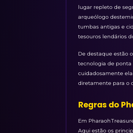
lugar repleto de se
arqueólogo destemid
tumbas antigas e cid
tesouros lendários do
De destaque estão o
tecnologia de ponta 
cuidadosamente elabo
diretamente para o c
Regras do Ph
Em PharaohTreasure,
Aqui estão os princ