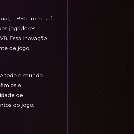
tual, a B5Game está
aos jogadores
VR. Essa inovação
te de jogo,
de todo o mundo
rêmios e
nidade de
ntos do jogo.