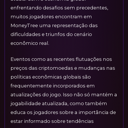
enfrentando desafios sem precedentes,
muitos jogadores encontram em
MoneyTree uma representação das
dificuldades e triunfos do cenário
econômico real.
Eventos como as recentes flutuações nos
preços das criptomoedas e mudanças nas
políticas econômicas globais são
frequentemente incorporados em
atualizações do jogo. Isso não só mantém a
jogabilidade atualizada, como também
educa os jogadores sobre a importância de
estar informado sobre tendências