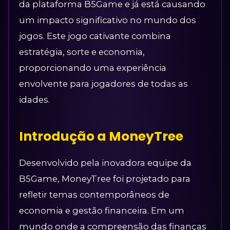
da plataforma B5Game e já está causando
um impacto significativo no mundo dos
jogos. Este jogo cativante combina
estratégia, sorte e economia,
proporcionando uma experiência
envolvente para jogadores de todas as
idades.
Introdução a MoneyTree
Desenvolvido pela inovadora equipe da
B5Game, MoneyTree foi projetado para
refletir temas contemporâneos de
economia e gestão financeira. Em um
mundo onde a compreensão das finanças