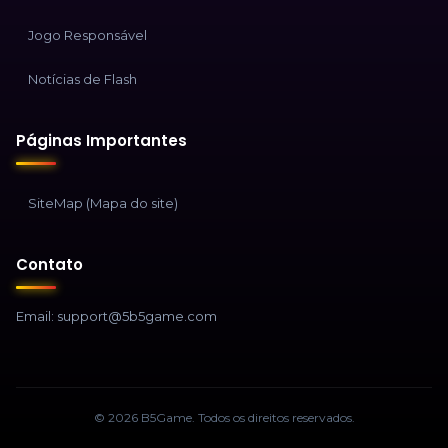
Jogo Responsável
Notícias de Flash
Páginas Importantes
SiteMap (Mapa do site)
Contato
Email: support@5b5game.com
© 2026 B5Game. Todos os direitos reservados.