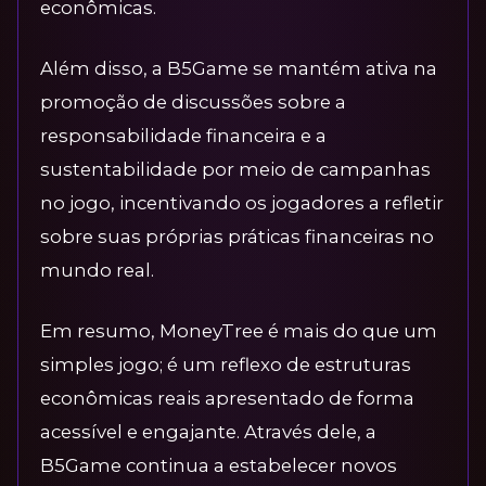
econômicas.
Além disso, a B5Game se mantém ativa na
promoção de discussões sobre a
responsabilidade financeira e a
sustentabilidade por meio de campanhas
no jogo, incentivando os jogadores a refletir
sobre suas próprias práticas financeiras no
mundo real.
Em resumo, MoneyTree é mais do que um
simples jogo; é um reflexo de estruturas
econômicas reais apresentado de forma
acessível e engajante. Através dele, a
B5Game continua a estabelecer novos