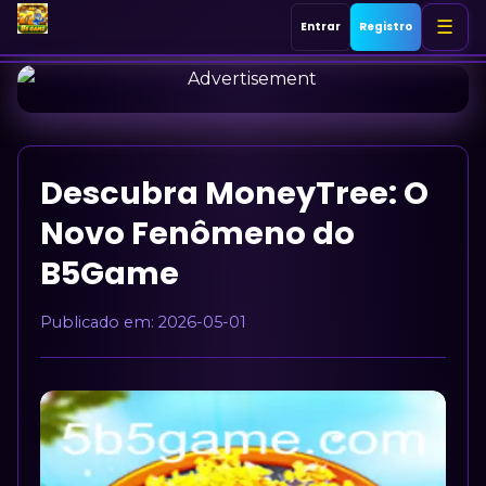
☰
Entrar
Registro
Início
Mahjong
Descubra MoneyTree: O
Sic Bo
Novo Fenômeno do
B5Game
Jogos de tabuleiro
Publicado em:
2026-05-01
Jogos de cartas
Jogo Responsável
Notícias de Flash