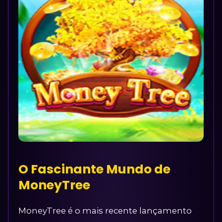
O Fascinante Mundo de
MoneyTree
MoneyTree é o mais recente lançamento