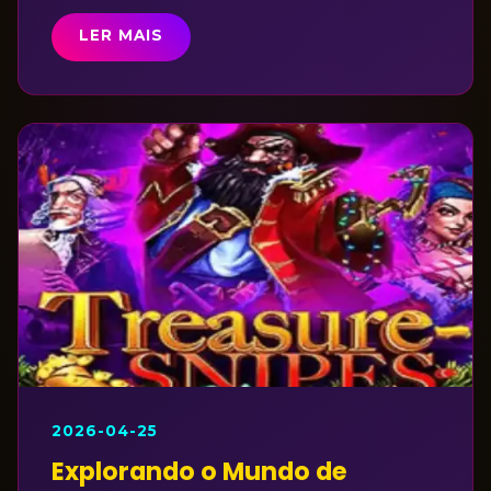
jogadores ao redor do mundo.
LER MAIS
2026-04-25
Explorando o Mundo de