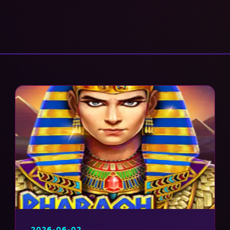
2026-06-02