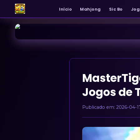
Início
Mahjong
Sic Bo
Jog
MasterTig
Jogos de 
Publicado em:
2026-04-1