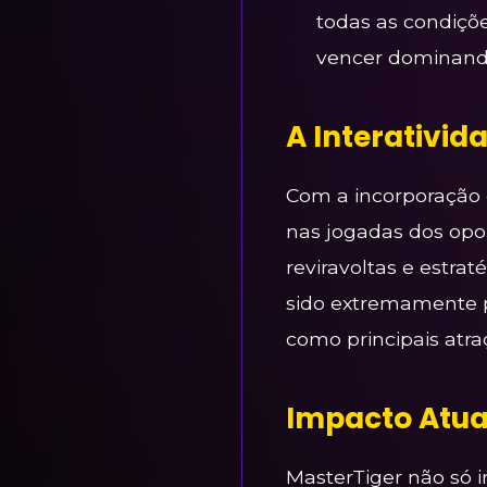
todas as condiçõe
vencer dominando
A Interativid
Com a incorporação 
nas jogadas dos op
reviravoltas e estra
sido extremamente po
como principais atra
Impacto Atual
MasterTiger não só 