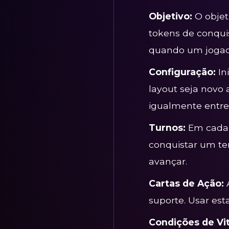
Objetivo:
O objet
tokens de conquis
quando um jogado
Configuração:
In
layout seja novo 
igualmente entre
Turnos:
Em cada 
conquistar um ter
avançar.
Cartas de Ação:
A
suporte. Usar est
Condições de Vit