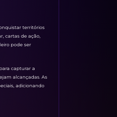
quistar territórios
, cartas de ação,
leiro pode ser
ara capturar a
 sejam alcançadas. As
ciais, adicionando