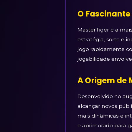
O Fascinante
MasterTiger é a mai
estratégia, sorte e
jogo rapidamente co
jogabilidade envolve
A Origem de 
Desenvolvido no aug
alcançar novos públ
mais dinâmicas e in
e aprimorado para ga