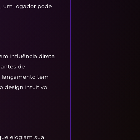
te, um jogador pode
m influência direta
nantes de
seu lançamento tem
 design intuitivo
 que elogiam sua