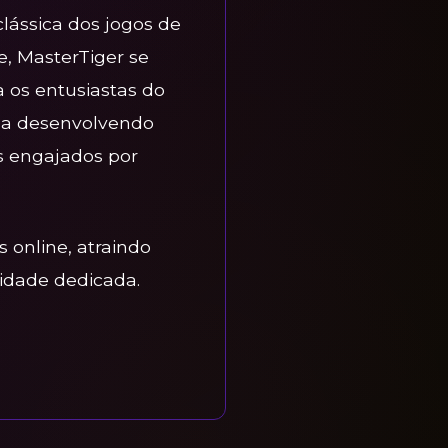
lássica dos jogos de
, MasterTiger se
 os entusiastas do
nua desenvolvendo
s engajados por
 online, atraindo
idade dedicada.