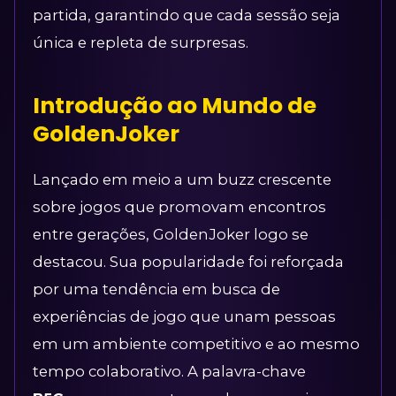
partida, garantindo que cada sessão seja
única e repleta de surpresas.
Introdução ao Mundo de
GoldenJoker
Lançado em meio a um buzz crescente
sobre jogos que promovam encontros
entre gerações, GoldenJoker logo se
destacou. Sua popularidade foi reforçada
por uma tendência em busca de
experiências de jogo que unam pessoas
em um ambiente competitivo e ao mesmo
tempo colaborativo. A palavra-chave