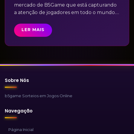
mercado de B5Game que está capturando
a atenção de jogadores em todo o mundo.
Descubra tudo sobre sua introdução, regras
e a influência de eventos atuais.
LER MAIS
Sobre Nós
b5game Sorteios em Jogos Online
Navegação
Página Inicial