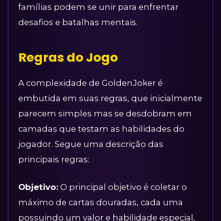
famílias podem se unir para enfrentar
desafios e batalhas mentais.
Regras do Jogo
A complexidade de GoldenJoker é
embutida em suas regras, que inicialmente
parecem simples mas se desdobram em
camadas que testam as habilidades do
jogador. Segue uma descrição das
principais regras:
Objetivo:
O principal objetivo é coletar o
máximo de cartas douradas, cada uma
possuindo um valor e habilidade especial,