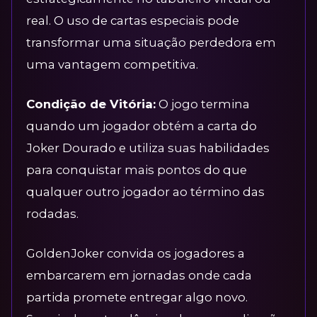
real. O uso de cartas especiais pode
transformar uma situação perdedora em
uma vantagem competitiva.
Condição de Vitória:
O jogo termina
quando um jogador obtém a carta do
Joker Dourado e utiliza suas habilidades
para conquistar mais pontos do que
qualquer outro jogador ao término das
rodadas.
GoldenJoker convida os jogadores a
embarcarem em jornadas onde cada
partida promete entregar algo novo.